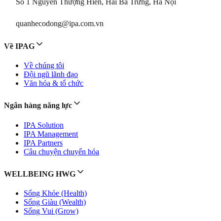
Số 1 Nguyễn Thượng Hiền, Hai Bà Trưng, Hà Nội
quanhecodong@ipa.com.vn
Về IPAG
Về chúng tôi
Đội ngũ lãnh đạo
Văn hóa & tổ chức
Ngân hàng năng lực
IPA Solution
IPA Management
IPA Partners
Câu chuyện chuyển hóa
WELLBEING HWG
Sống Khỏe (Health)
Sống Giàu (Wealth)
Sống Vui (Grow)