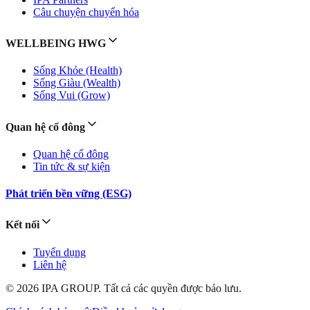
Câu chuyện chuyển hóa
WELLBEING HWG
Sống Khỏe (Health)
Sống Giàu (Wealth)
Sống Vui (Grow)
Quan hệ cổ đông
Quan hệ cổ đông
Tin tức & sự kiện
Phát triển bền vững (ESG)
Kết nối
Tuyển dụng
Liên hệ
© 2026 IPA GROUP. Tất cả các quyền được bảo lưu.