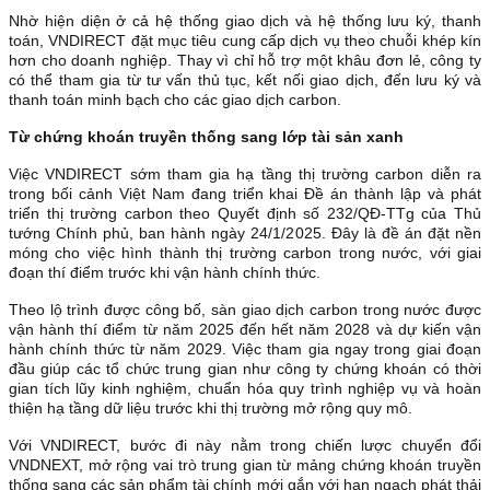
Nhờ hiện diện ở cả hệ thống giao dịch và hệ thống lưu ký, thanh
toán, VNDIRECT đặt mục tiêu cung cấp dịch vụ theo chuỗi khép kín
hơn cho doanh nghiệp. Thay vì chỉ hỗ trợ một khâu đơn lẻ, công ty
có thể tham gia từ tư vấn thủ tục, kết nối giao dịch, đến lưu ký và
thanh toán minh bạch cho các giao dịch carbon.
Từ chứng khoán truyền thống sang lớp tài sản xanh
Việc VNDIRECT sớm tham gia hạ tầng thị trường carbon diễn ra
trong bối cảnh Việt Nam đang triển khai Đề án thành lập và phát
triển thị trường carbon theo Quyết định số 232/QĐ-TTg của Thủ
tướng Chính phủ, ban hành ngày 24/1/2025. Đây là đề án đặt nền
móng cho việc hình thành thị trường carbon trong nước, với giai
đoạn thí điểm trước khi vận hành chính thức.
Theo lộ trình được công bố, sàn giao dịch carbon trong nước được
vận hành thí điểm từ năm 2025 đến hết năm 2028 và dự kiến vận
hành chính thức từ năm 2029. Việc tham gia ngay trong giai đoạn
đầu giúp các tổ chức trung gian như công ty chứng khoán có thời
gian tích lũy kinh nghiệm, chuẩn hóa quy trình nghiệp vụ và hoàn
thiện hạ tầng dữ liệu trước khi thị trường mở rộng quy mô.
Với VNDIRECT, bước đi này nằm trong chiến lược chuyển đổi
VNDNEXT, mở rộng vai trò trung gian từ mảng chứng khoán truyền
thống sang các sản phẩm tài chính mới gắn với hạn ngạch phát thải