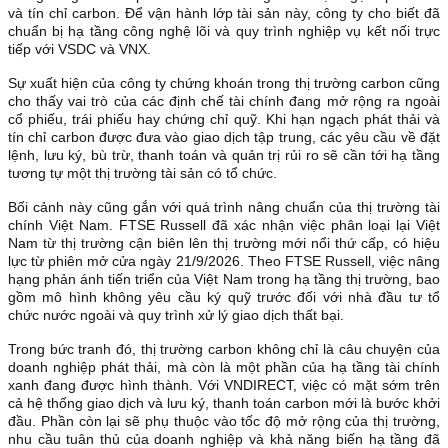
và tín chỉ carbon. Để vận hành lớp tài sản này, công ty cho biết đã
chuẩn bị hạ tầng công nghệ lõi và quy trình nghiệp vụ kết nối trực
tiếp với VSDC và VNX.
Sự xuất hiện của công ty chứng khoán trong thị trường carbon cũng
cho thấy vai trò của các định chế tài chính đang mở rộng ra ngoài
cổ phiếu, trái phiếu hay chứng chỉ quỹ. Khi hạn ngạch phát thải và
tín chỉ carbon được đưa vào giao dịch tập trung, các yêu cầu về đặt
lệnh, lưu ký, bù trừ, thanh toán và quản trị rủi ro sẽ cần tới hạ tầng
tương tự một thị trường tài sản có tổ chức.
Bối cảnh này cũng gắn với quá trình nâng chuẩn của thị trường tài
chính Việt Nam. FTSE Russell đã xác nhận việc phân loại lại Việt
Nam từ thị trường cận biên lên thị trường mới nổi thứ cấp, có hiệu
lực từ phiên mở cửa ngày 21/9/2026. Theo FTSE Russell, việc nâng
hạng phản ánh tiến triển của Việt Nam trong hạ tầng thị trường, bao
gồm mô hình không yêu cầu ký quỹ trước đối với nhà đầu tư tổ
chức nước ngoài và quy trình xử lý giao dịch thất bại.
Trong bức tranh đó, thị trường carbon không chỉ là câu chuyện của
doanh nghiệp phát thải, mà còn là một phần của hạ tầng tài chính
xanh đang được hình thành. Với VNDIRECT, việc có mặt sớm trên
cả hệ thống giao dịch và lưu ký, thanh toán carbon mới là bước khởi
đầu. Phần còn lại sẽ phụ thuộc vào tốc độ mở rộng của thị trường,
nhu cầu tuân thủ của doanh nghiệp và khả năng biến hạ tầng đã