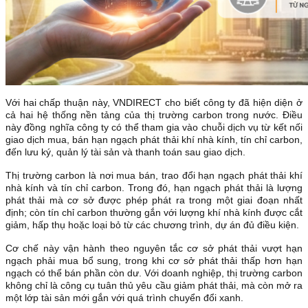
Với hai chấp thuận này, VNDIRECT cho biết công ty đã hiện diện ở
cả hai hệ thống nền tảng của thị trường carbon trong nước. Điều
này đồng nghĩa công ty có thể tham gia vào chuỗi dịch vụ từ kết nối
giao dịch mua, bán hạn ngạch phát thải khí nhà kính, tín chỉ carbon,
đến lưu ký, quản lý tài sản và thanh toán sau giao dịch.
Thị trường carbon là nơi mua bán, trao đổi hạn ngạch phát thải khí
nhà kính và tín chỉ carbon. Trong đó, hạn ngạch phát thải là lượng
phát thải mà cơ sở được phép phát ra trong một giai đoạn nhất
định; còn tín chỉ carbon thường gắn với lượng khí nhà kính được cắt
giảm, hấp thụ hoặc loại bỏ từ các chương trình, dự án đủ điều kiện.
Cơ chế này vận hành theo nguyên tắc cơ sở phát thải vượt hạn
ngạch phải mua bổ sung, trong khi cơ sở phát thải thấp hơn hạn
ngạch có thể bán phần còn dư. Với doanh nghiệp, thị trường carbon
không chỉ là công cụ tuân thủ yêu cầu giảm phát thải, mà còn mở ra
một lớp tài sản mới gắn với quá trình chuyển đổi xanh.