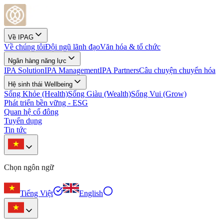
Về IPAG
Về chúng tôi
Đội ngũ lãnh đạo
Văn hóa & tổ chức
Ngân hàng năng lực
IPA Solution
IPA Management
IPA Partners
Câu chuyện chuyển hóa
Hệ sinh thái Wellbeing
Sống Khỏe (Health)
Sống Giàu (Wealth)
Sống Vui (Grow)
Phát triển bền vững - ESG
Quan hệ cổ đông
Tuyển dụng
Tin tức
Chọn ngôn ngữ
Tiếng Việt
English