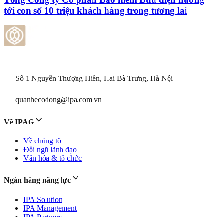
tới con số 10 triệu khách hàng trong tương lai
Số 1 Nguyễn Thượng Hiền, Hai Bà Trưng, Hà Nội
quanhecodong@ipa.com.vn
Về IPAG
Về chúng tôi
Đội ngũ lãnh đạo
Văn hóa & tổ chức
Ngân hàng năng lực
IPA Solution
IPA Management
IPA Partners