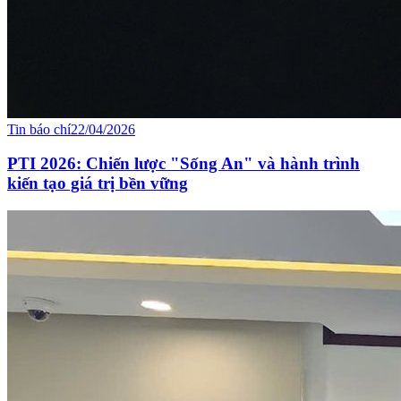
Tin báo chí
22/04/2026
PTI 2026: Chiến lược "Sống An" và hành trình
kiến tạo giá trị bền vững