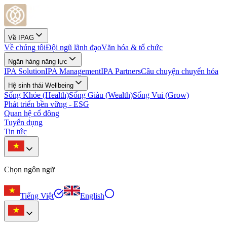
Về IPAG
Về chúng tôi
Đội ngũ lãnh đạo
Văn hóa & tổ chức
Ngân hàng năng lực
IPA Solution
IPA Management
IPA Partners
Câu chuyện chuyển hóa
Hệ sinh thái Wellbeing
Sống Khỏe (Health)
Sống Giàu (Wealth)
Sống Vui (Grow)
Phát triển bền vững - ESG
Quan hệ cổ đông
Tuyển dụng
Tin tức
Chọn ngôn ngữ
Tiếng Việt
English