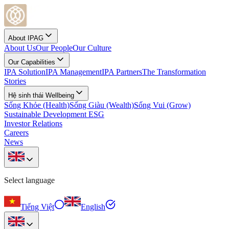
About IPAG
About Us
Our People
Our Culture
Our Capabilities
IPA Solution
IPA Management
IPA Partners
The Transformation
Stories
Hệ sinh thái Wellbeing
Sống Khỏe (Health)
Sống Giàu (Wealth)
Sống Vui (Grow)
Sustainable Development ESG
Investor Relations
Careers
News
Select language
Tiếng Việt
English