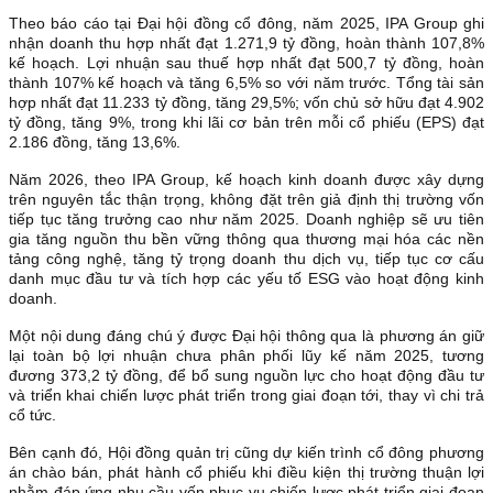
Theo báo cáo tại Đại hội đồng cổ đông, năm 2025, IPA Group ghi
nhận doanh thu hợp nhất đạt 1.271,9 tỷ đồng, hoàn thành 107,8%
kế hoạch. Lợi nhuận sau thuế hợp nhất đạt 500,7 tỷ đồng, hoàn
thành 107% kế hoạch và tăng 6,5% so với năm trước. Tổng tài sản
hợp nhất đạt 11.233 tỷ đồng, tăng 29,5%; vốn chủ sở hữu đạt 4.902
tỷ đồng, tăng 9%, trong khi lãi cơ bản trên mỗi cổ phiếu (EPS) đạt
2.186 đồng, tăng 13,6%.
Năm 2026, theo IPA Group, kế hoạch kinh doanh được xây dựng
trên nguyên tắc thận trọng, không đặt trên giả định thị trường vốn
tiếp tục tăng trưởng cao như năm 2025. Doanh nghiệp sẽ ưu tiên
gia tăng nguồn thu bền vững thông qua thương mại hóa các nền
tảng công nghệ, tăng tỷ trọng doanh thu dịch vụ, tiếp tục cơ cấu
danh mục đầu tư và tích hợp các yếu tố ESG vào hoạt động kinh
doanh.
Một nội dung đáng chú ý được Đại hội thông qua là phương án giữ
lại toàn bộ lợi nhuận chưa phân phối lũy kế năm 2025, tương
đương 373,2 tỷ đồng, để bổ sung nguồn lực cho hoạt động đầu tư
và triển khai chiến lược phát triển trong giai đoạn tới, thay vì chi trả
cổ tức.
Bên cạnh đó, Hội đồng quản trị cũng dự kiến trình cổ đông phương
án chào bán, phát hành cổ phiếu khi điều kiện thị trường thuận lợi
nhằm đáp ứng nhu cầu vốn phục vụ chiến lược phát triển giai đoạn