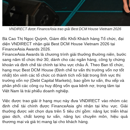
VNDIRECT được FinanceAsia trao giải Best DCM House Vietnam 2026
Bà Cao Thị Ngọc Quỳnh, Giám đốc Khối Khách hàng Tổ chức, đại
diện VNDIRECT nhận giải Best DCM House Vietnam 2026 tại
FinanceAsia Awards 2026.
FinanceAsia Awards là chương trình giải thưởng thường niên, bước
sang năm tổ chức thứ 30, dành cho các ngân hàng, công ty chứng
khoán và định chế tài chính tại khu vực châu Á. Theo Ban tổ chức,
hạng mục Best DCM House (Định chế tư vấn thị trường vốn nợ tốt
nhất) tôn vinh các tổ chức có thành tích nổi bật trong lĩnh vực thị
trường vốn nợ (Debt Capital Markets), bao gồm tư vấn, thu xếp và
phân phối các công cụ huy động vốn qua kênh nợ, trọng tâm tại
Việt Nam là trái phiếu doanh nghiệp.
Việc được trao giải ở hạng mục này đưa VNDIRECT vào nhóm các
định chế tài chính được FinanceAsia ghi nhận tại khu vực. Giải
thưởng được xét chọn dựa trên 5 tiêu chí gồm: năng lực triển khai
giao dịch, chất lượng tư vấn, năng lực chuyên môn, hiệu quả
thương mại và giá trị mang lại cho khách hàng.