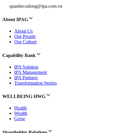
quanhecodong@ipa.com.vn
About IPAG
About Us
Our People
Our Culture
Capability Bank
IPA Solution
IPA Management
IPA Partners
Transformation Stories
WELLBEING HWG
Health
Wealth
Grow
Shareholder Relations