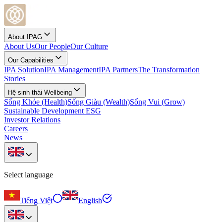
About IPAG
About Us
Our People
Our Culture
Our Capabilities
IPA Solution
IPA Management
IPA Partners
The Transformation
Stories
Hệ sinh thái Wellbeing
Sống Khỏe (Health)
Sống Giàu (Wealth)
Sống Vui (Grow)
Sustainable Development ESG
Investor Relations
Careers
News
Select language
Tiếng Việt
English